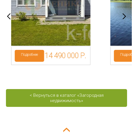
р-н
Подгорье
Категория
земель: СНТ,
ДНП
14 490 000 Р.
Подробнее
Подроб
< Вернуться в каталог «Загородная
недвижимость»