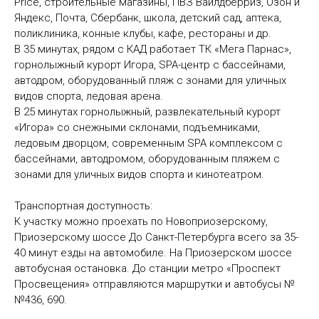
Price, строительные магазины, ПВЗ Вайлдберриз, Озон и
Яндекс, Почта, Сбербанк, школа, детский сад, аптека,
поликлиника, конные клубы, кафе, рестораны и др.
В 35 минутах, рядом с КАД работает ТК «Мега Парнас»,
горнолыжный курорт Игора, SPA-центр с бассейнами,
автодром, оборудованный пляж с зонами для уличных
видов спорта, ледовая арена.
В 25 минутах горнолыжный, развлекательный курорт
«Игора» со снежными склонами, подъемниками,
ледовым дворцом, современным SPA комплексом с
бассейнами, автодромом, оборудованным пляжем с
зонами для уличных видов спорта и кинотеатром.
Транспортная доступность:
К участку можно проехать по Новоприозерскому,
Приозерскому шоссе До Санкт-Петербурга всего за 35-
40 минут езды на автомобиле. На Приозерском шоссе
автобусная остановка. До станции метро «Проспект
Просвещения» отправляются маршрутки и автобусы №
№436, 690.