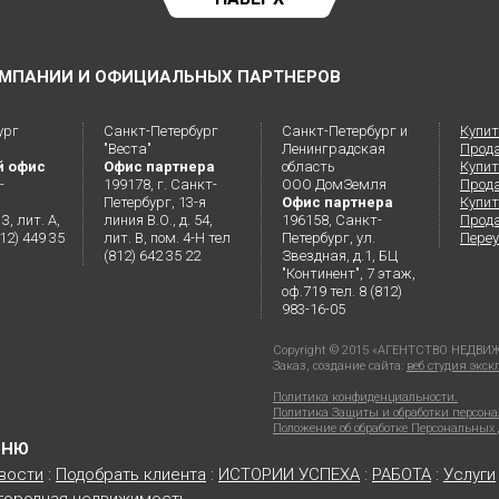
МПАНИИ И ОФИЦИАЛЬНЫХ ПАРТНЕРОВ
ург
Санкт-Петербург
Санкт-Петербург и
Купит
"Веста"
Ленинградская
Прод
й офис
Офис партнера
область
Купит
-
199178, г. Санкт-
ООО ДомЗемля
Прод
Петербург, 13-я
Офис партнера
Купит
3, лит. А,
линия В.О., д. 54,
196158, Санкт-
Прода
812) 449 35
лит. В, пом. 4-Н тел
Петербург, ул.
Переу
(812) 642 35 22
Звездная, д.1, БЦ
"Континент", 7 этаж,
оф.719 тел. 8 (812)
983-16-05
Copyright © 2015 «АГЕНТСТВО НЕД
Заказ, создание сайта:
веб студия экс
Политика конфиденциальности.
Политика Защиты и обработки персон
Положение об обработке Персональны
ЕНЮ
вости
:
Подобрать клиента
:
ИСТОРИИ УСПЕХА
:
РАБОТА
:
Услуги
городная недвижимость