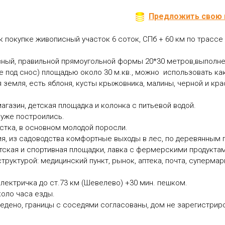
Предложить свою 
 покупке живописный участок 6 соток, СПб + 60 км по трассе 
овный, правильной прямоугольной формы 20*30 метров,выполнен
е под снос) площадью около 30 м.кв., можно использовать как
я земля, есть яблоня, кусты крыжовника, малины, черной и кр
агазин, детская площадка и колонка с питьевой водой.
 уже построились.
истка, в основном молодой поросли.
ия, из садоводства комфортные выходы в лес, по деревянным 
тская и спортивная площадки, лавка с фермерскими продуктам
труктурой: медицинский пункт, рынок, аптека, почта, суперма
электричка до ст.73 км (Шевелево) +30 мин. пешком.
оло часа езды.
едено, границы с соседями согласованы, дом не зарегистрир