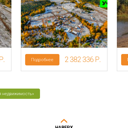
сть
Регион: Ленинградская область
Район: Приозерский р-н
Сосново
Категория земель: ИЖС
Р.
2 382 336 Р.
Подробнее
ая недвижимость»
НАВЕРХ