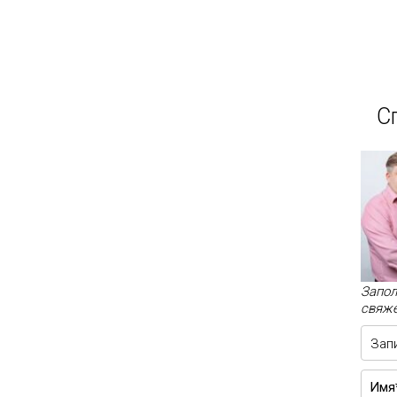
С
Запол
свяже
Зап