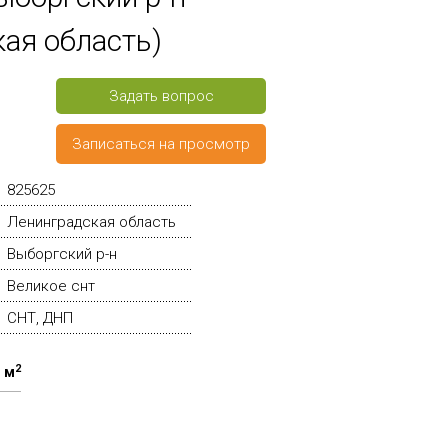
ая область)
Задать вопрос
Записаться на просмотр
825625
Ленинградская область
Выборгский р-н
Великое снт
СНТ, ДНП
2
 м