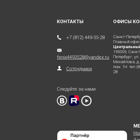
КОНТАКТЫ
ОФИСЫ КО
Санкт-Петерб
+7 (812) 449-35-28
Главный офис
Центральны
195009, Санкт
fenix4493528@yandex.ru
Петербург, ул.
Михайлова, д. 
пом. 1Н. тел (
Сотрудники
28
Следуйте за нами
М
Но
За