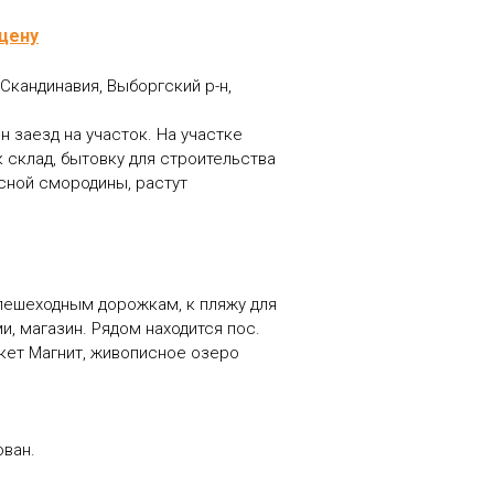
цену
Скандинавия, Выборгский р-н,
 заезд на участок. На участке
 склад, бытовку для строительства
асной смородины, растут
пешеходным дорожкам, к пляжу для
и, магазин. Рядом находится пос.
ркет Магнит, живописное озеро
ован.