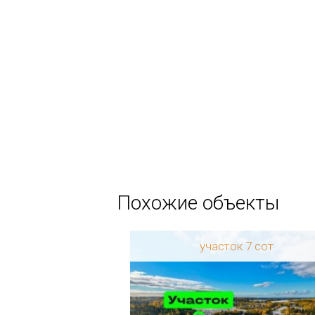
Похожие объекты
к 8 сот
участок 7 сот