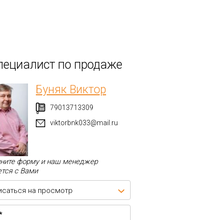
пециалист по продаже
Буняк Виктор
79013713309
viktorbnk033@mail.ru
ните форму и наш менеджер
тся с Вами
исаться на просмотр