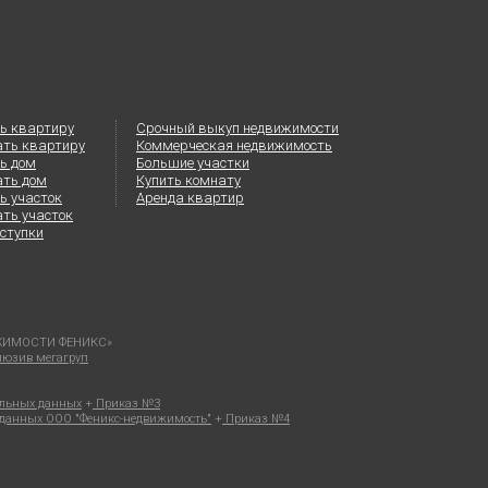
ь квартиру
Срочный выкуп недвижимости
ать квартиру
Коммерческая недвижимость
ь дом
Большие участки
ать дом
Купить комнату
ь участок
Аренда квартир
ть участок
ступки
ВИЖИМОСТИ ФЕНИКС»
клюзив мегагруп
альных данных
+
Приказ №3
х данных ООО "Феникс-недвижимость"
+
Приказ №4