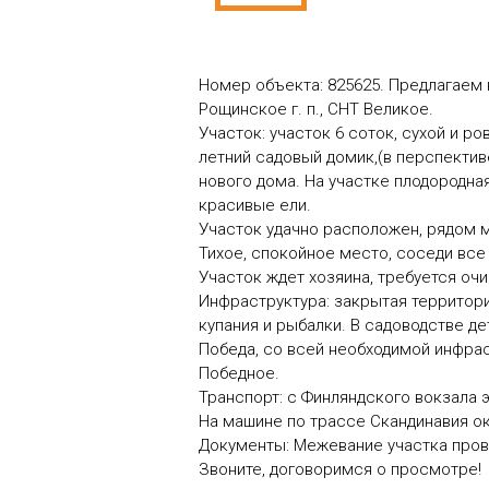
Номер объекта: 825625. Предлагаем к
Рощинское г. п., СНТ Великое.
Участок: участок 6 соток, сухой и р
летний садовый домик,(в перспектив
нового дома. На участке плодородна
красивые ели.
Участок удачно расположен, рядом м
Тихое, спокойное место, соседи все
Участок ждет хозяина, требуется оч
Инфраструктура: закрытая территор
купания и рыбалки. В садоводстве де
Победа, со всей необходимой инфрас
Победное.
Транспорт: с Финляндского вокзала 
На машине по трассе Скандинавия ок
Документы: Межевание участка пров
Звоните, договоримся о просмотре!