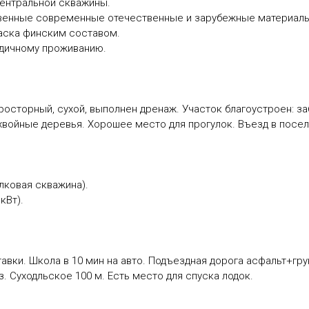
нтральной скважины.
ные современные отечественные и зарубежные материалы (д
раска финским составом.
ичному проживанию.
сторный, сухой, выполнен дренаж. Участок благоустроен: заб
хвойные деревья. Хорошее место для прогулок. Въезд в посел
ковая скважина).
кВт).
и. Школа в 10 мин на авто. Подъездная дорога асфальт+грунт
. Суходльское 100 м. Есть место для спуска лодок.