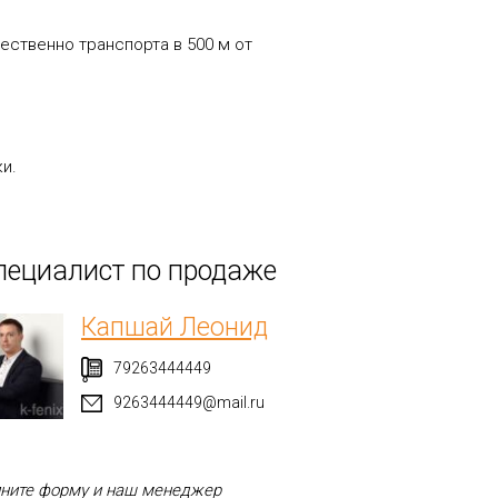
щественно транспорта в 500 м от
ки.
пециалист по продаже
Капшай Леонид
79263444449
9263444449@mail.ru
ните форму и наш менеджер