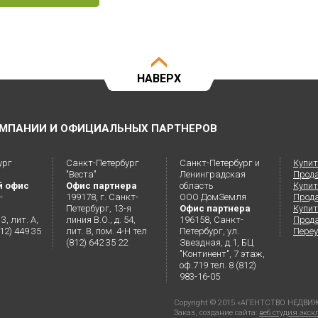
НАВЕРХ
МПАНИИ И ОФИЦИАЛЬНЫХ ПАРТНЕРОВ
ург
Санкт-Петербург
Санкт-Петербург и
Купит
"Веста"
Ленинградская
Прод
й офис
Офис партнера
область
Купит
-
199178, г. Санкт-
ООО ДомЗемля
Прод
Петербург, 13-я
Офис партнера
Купит
3, лит. А,
линия В.О., д. 54,
196158, Санкт-
Прода
812) 449 35
лит. В, пом. 4-Н тел
Петербург, ул.
Переу
(812) 642 35 22
Звездная, д.1, БЦ
"Континент", 7 этаж,
оф.719 тел. 8 (812)
983-16-05
Copyright © 2015 «АГЕНТСТВО НЕД
Заказ, создание сайта:
веб студия экс