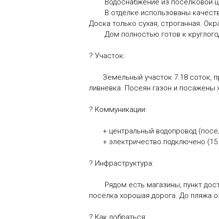
Водоснабжение из поселковой це
В отделке использованы качествен
Доска только сухая, строганная. Ок
Дом полностью готов к круглогод
? Участок:
Земельный участок 7.18 соток, про
ливневка. Посеян газон и посажены 
? Коммуникации:
+ центральный водопровод (посел
+ электричество подключено (15 
? Инфраструктура:
Рядом есть магазины, пункт доставк
посёлка хорошая дорога. До пляжа оз
? Как добраться: