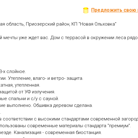
Предложить свою 
ая область, Приозерский район, КП "Новая Ольховка"
ечты уже ждет вас. Дом с террасой в окружении леса рядо
-х слойное.
 Утепление, влаго- и ветро- защита.
тная, утепленная.
ащитой от УФ излучения.
е спальни и с/у с сауной.
е выполнено. Обшивка деревом сделана.
.
оответствии с высокими стандартами современной загородн
спользованы современные материалы стандарта "премиум".
зде. Канализация - современная биостанция.