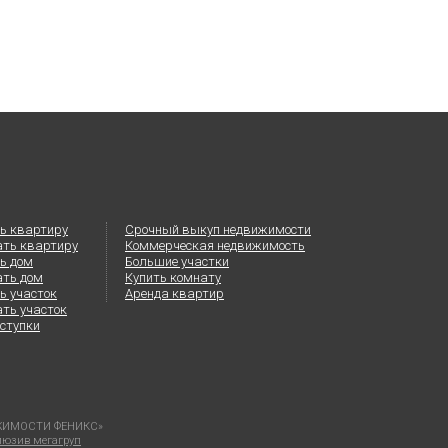
ь квартиру
Срочный выкуп недвижимости
ать квартиру
Коммерческая недвижимость
ь дом
Большие участки
ать дом
Купить комнату
ь участок
Аренда квартир
ть участок
ступки
ВИЖИМОСТИ ФЕНИКС»
клюзив мегагруп