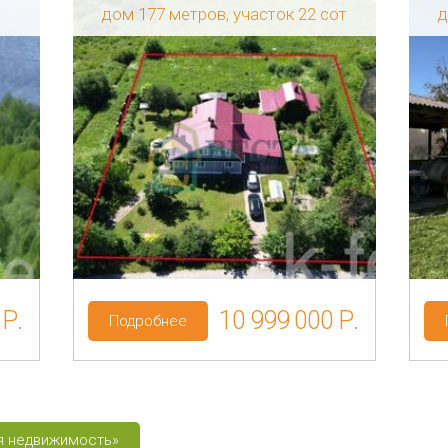
дом 177 метров, участок 22 сот
д
сть
Регион: Ленинградская область
Район: Волосовский р-н
Слободка
Категория земель: ИЖС
 Р.
10 999 000 Р.
Подробнее
ая недвижимость»