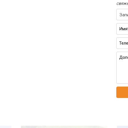
свяже
Зап