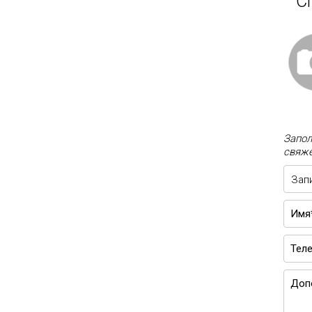
С
Запол
свяже
Зап