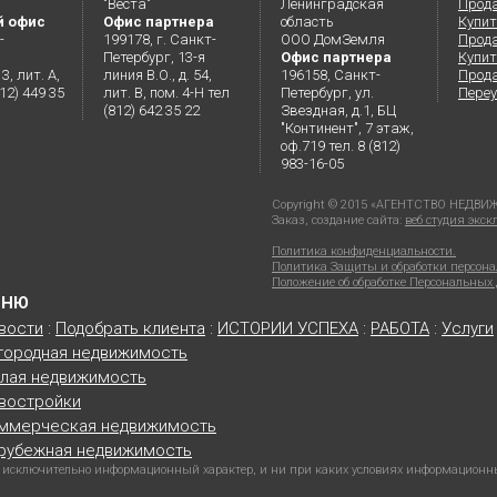
"Веста"
Ленинградская
Прод
й офис
Офис партнера
область
Купит
-
199178, г. Санкт-
ООО ДомЗемля
Прод
Петербург, 13-я
Офис партнера
Купит
3, лит. А,
линия В.О., д. 54,
196158, Санкт-
Прода
812) 449 35
лит. В, пом. 4-Н тел
Петербург, ул.
Переу
(812) 642 35 22
Звездная, д.1, БЦ
"Континент", 7 этаж,
оф.719 тел. 8 (812)
983-16-05
Copyright © 2015 «АГЕНТСТВО НЕД
Заказ, создание сайта:
веб студия экс
Политика конфиденциальности.
Политика Защиты и обработки персон
Положение об обработке Персональны
ЕНЮ
вости
:
Подобрать клиента
:
ИСТОРИИ УСПЕХА
:
РАБОТА
:
Услуги
городная недвижимость
лая недвижимость
востройки
ммерческая недвижимость
рубежная недвижимость
 исключительно информационный характер, и ни при каких условиях информационн