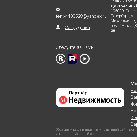
Главный офис
Центральны
195009, Санкт
fenix4493528@yandex.ru
Петербург, ул.
Михайлова, д. 
пом. 1Н. тел (
Сотрудники
28
Следуйте за нами
М
Но
За
Жи
Но
Ко
За
Обращаем ваше внимание, что данный сайт носит
являются публичной офертой