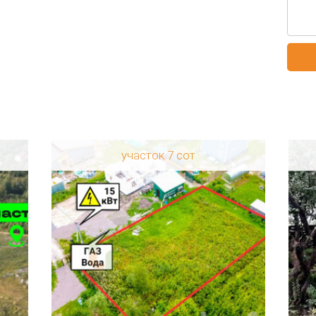
участок 7 сот
сть
Регион: Ленинградская область
Район: Всеволожский р-н
КП Всеволожский
Категория земель: СНТ, ДНП