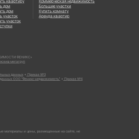
ать квартиру
Коммерческая недвижимость
ь дом
Большие участки
ать дом
Купить комнату
ь участок
Аренда квартир
ть участок
ступки
ВИЖИМОСТИ ФЕНИКС»
клюзив мегагруп
альных данных
+
Приказ №3
х данных ООО "Феникс-недвижимость"
+
Приказ №4
ые материалы и цены, размещенные на сайте, не