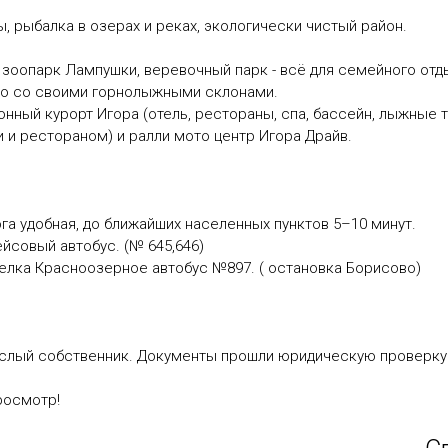
, рыбалка в озерах и реках, экологически чистый район.
зоопарк Лампушки, веревочный парк - всё для семейного отд
ыно со своими горнолыжными склонами.
онный курорт Игора (отель, рестораны, спа, бассейн, лыжные 
и и рестораном) и ралли мото центр Игора Драйв.
га удобная, до ближайших населенных пунктов 5–10 минут.
йсовый автобус. (№ 645,646)
елка Красноозерное автобус №897. ( остановка Борисово)
ослый собственник. Документы прошли юридическую проверку
росмотр!