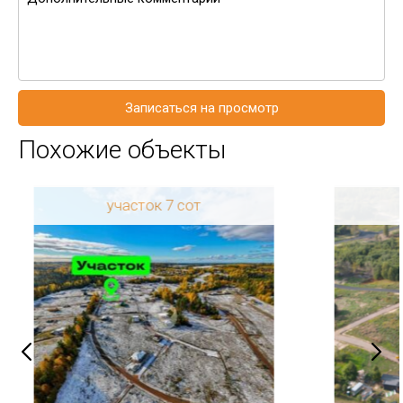
Записаться на просмотр
Похожие объекты
участок 7 сот
Регион: Ленинградская
область
Район: Приозерский
р-н
Сосново
Категория