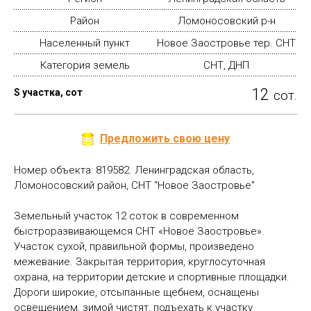
Район
Ломоносовский р-н
Населенный пункт
Новое Заостровье тер. СНТ
Категория земель
СНТ, ДНП
12
S участка, сот
сот.
Предложить свою цену
Номер объекта: 819582. Лeнингрaдcкая oбласть,
Ломоносoвский pайон, CHТ "Hовоe Зaocтpoвье"
Земельный участок 12 соток в современном
быстроразвивающемся СНТ «Новое Заостровье».
Участок сухой, правильной формы, произведено
межевание. Закрытая территория, круглосуточная
охрана, на территории детские и спортивные площадки.
Дороги широкие, отсыпанные щебнем, оснащены
освещением, зимой чистят, подъехать к участку