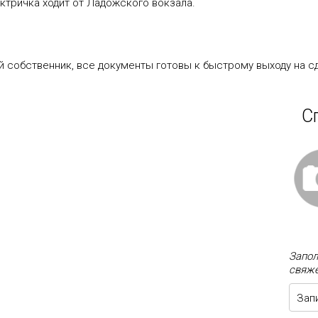
ектричка ходит от Ладожского вокзала.
 собственник, все документы готовы к быстрому выходу на с
С
Запол
свяже
Зап