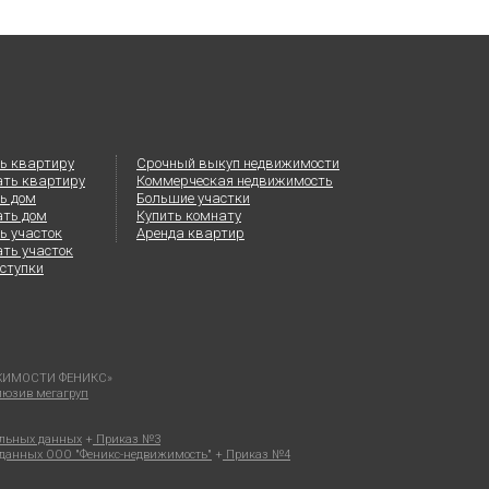
ь квартиру
Срочный выкуп недвижимости
ать квартиру
Коммерческая недвижимость
ь дом
Большие участки
ать дом
Купить комнату
ь участок
Аренда квартир
ть участок
ступки
ВИЖИМОСТИ ФЕНИКС»
клюзив мегагруп
альных данных
+
Приказ №3
х данных ООО "Феникс-недвижимость"
+
Приказ №4