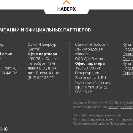
НАВЕРХ
МПАНИИ И ОФИЦИАЛЬНЫХ ПАРТНЕРОВ
ург
Санкт-Петербург
Санкт-Петербург и
Купит
"Веста"
Ленинградская
Прод
й офис
Офис партнера
область
Купит
-
199178, г. Санкт-
ООО ДомЗемля
Прод
Петербург, 13-я
Офис партнера
Купит
3, лит. А,
линия В.О., д. 54,
196158, Санкт-
Прода
812) 449 35
лит. В, пом. 4-Н тел
Петербург, ул.
Переу
(812) 642 35 22
Звездная, д.1, БЦ
"Континент", 7 этаж,
оф.719 тел. 8 (812)
983-16-05
Copyright © 2015 «АГЕНТСТВО НЕД
Заказ, создание сайта:
веб студия экс
Политика конфиденциальности.
Политика Защиты и обработки персон
Положение об обработке Персональны
ЕНЮ