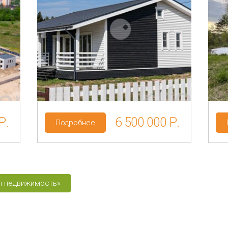
сть
Регион: Новгородская область
Район: Маловишерский р-н
Глутно
Категория земель: ИЖС
Р.
6 500 000 Р.
Подробнее
ая недвижимость»