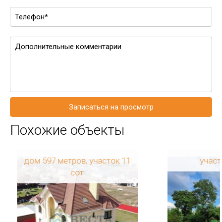
Записаться на просмотр
Похожие объекты
дом 597 метров, участок 11
участ
сот
Регион: Ленинградская
область
Район: Всеволожский