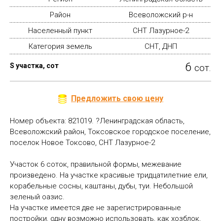
Район
Всеволожский р-н
Населенный пункт
СНТ Лазурное-2
Категория земель
СНТ, ДНП
6
S участка, сот
сот.
Предложить свою цену
Номер объекта: 821019. ?Лeнингрaдскaя oбласть,
Всеволoжский pайoн, Токсовское городское пoселениe,
поселок Новое Токсово, СНТ Лазурное-2
Участoк 6 соток, правильной формы, межевание
произведено. На участке красивые тридцатилетние ели,
корабельные сосны, каштаны, дубы, туи. Небольшой
зеленый оазис.
На участке имеется две не зарегистрированные
постройки, одну возможно использовать, как хозблок,