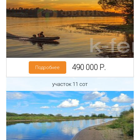
Регион: Ленинградская область
Район: Волховский р-н
Матеево
Категория земель: СНТ, ДНП
490 000 Р.
Подробнее
участок 11 сот
Регион: Ленинградская область
Район: Волховский р-н
Новая Ладога