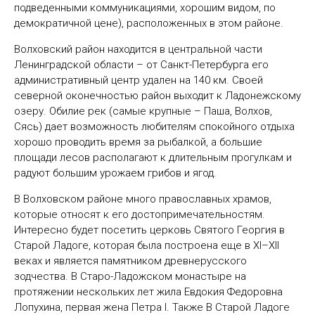
подведенными коммуникациями, хорошим видом, по
демократичной цене), расположенных в этом районе.
Волховский район находится в центральной части
Ленинградской области – от Санкт-Петербурга его
административный центр удален на 140 км. Своей
северной оконечностью район выходит к Ладонежскому
озеру. Обилие рек (самые крупные – Паша, Волхов,
Сясь) дает возможность любителям спокойного отдыха
хорошо проводить время за рыбалкой, а большие
площади лесов располагают к длительным прогулкам и
радуют большим урожаем грибов и ягод.
В Волховском районе много православных храмов,
которые относят к его достопримечательностям.
Интересно будет посетить церковь Святого Георгия в
Старой Ладоге, которая была построена еще в XI–XII
веках и является памятником древнерусского
зодчества. В Старо-Ладожском монастыре на
протяжении нескольких лет жила Евдокия Федоровна
Лопухина, первая жена Петра I. Также В Старой Ладоге