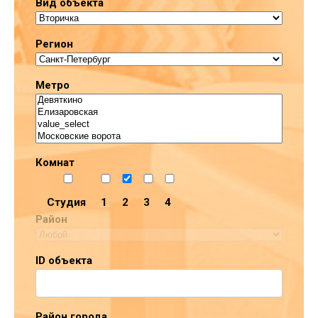
Вид объекта
Регион
Метро
Комнат
Студия
1
2
3
4
Район
ID объекта
Район города