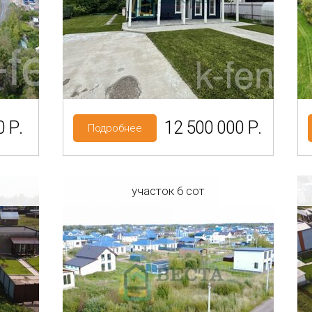
Район: Ломоносовский р-н
Куттузи
НП
Категория земель: СНТ, ДНП
 Р.
12 500 000 Р.
Подробнее
участок 6 сот
ласть
Регион: Ленинградская область
Район: Ломоносовский р-н
Троицкая Гора