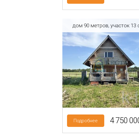
дом 90 метров, участок 13 
Регион: Ленинградская об
Район: Ломоносовский р-
КП Аннинская слобода
Категория земель: СНТ, Д
4 750 000
Подробнее