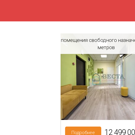
помещения свободного назнач
метров
Регион: Ленинградская об
Район: Всеволожский р-н
Кудрово
12 499 00
Подробнее