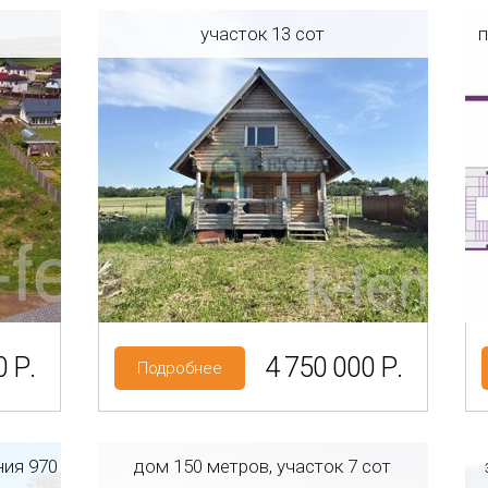
участок 13 сот
п
ласть
Регион: Ленинградская область
Район: Ломоносовский р-н
КП Аннинская слобода
Категория земель: СНТ, ДНП
 Р.
4 750 000 Р.
Подробнее
ния 970
дом 150 метров, участок 7 сот