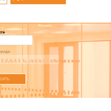
кта
орода
СИТЬ