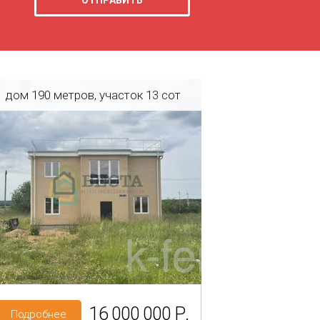
дом 190 метров, участок 13 сот
Регион: Ленинградская область
Район: Ломоносовский р-н
Тиммолово
Категория земель: СНТ, ДНП
16 000 000 Р.
Подробнее