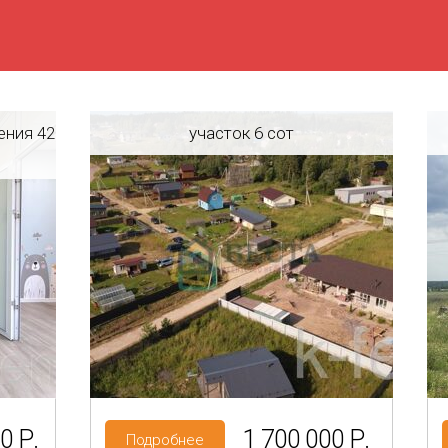
ения 42
участок 6 сот
Регион: Ленинградская область
ласть
Район: Ломоносовский р-н
КП Дача у Петергофа
Категория земель: СНТ, ДНП
0 Р.
1 700 000 Р.
Подробнее