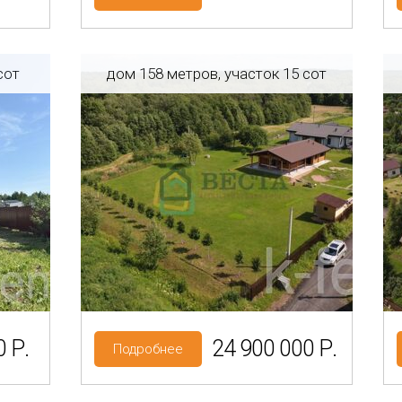
сот
дом 158 метров, участок 15 сот
ласть
Регион: Ленинградская область
н
Район: Ломоносовский р-н
Ропша
НП
Категория земель: ИЖС
 Р.
24 900 000 Р.
Подробнее