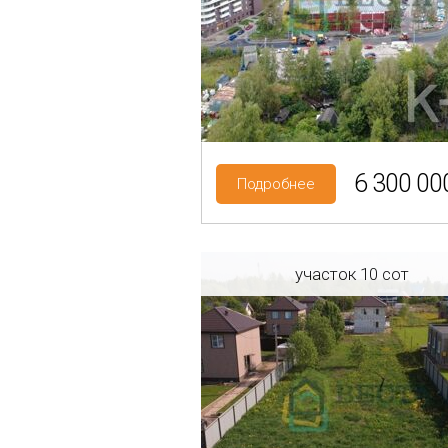
Район: Санкт-Петербург
Категория земель: СНТ, Д
6 300 000
Подробнее
участок 10 сот
Регион: Ленинградская об
Район: Гатчинский р-н
Торфопредприятие