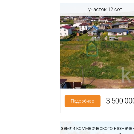
участок 12 сот
Регион: Ленинградская об
Район: Гатчинский р-н
Тайцы гп
Категория земель: ИЖС
3 500 000
Подробнее
земли коммерческого назначе