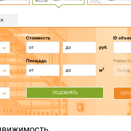
да
Стоимость
ID объе
руб.
Площадь
Район г
2
м
Любой
СБРО
движимость