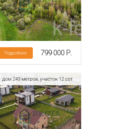
Район: Лужский р-н
Слапи
Категория земель: С/Х и Пром
799 000 Р.
Подробнее
дом 243 метров, участок 12 сот
Регион: Ленинградская область
Район: Ломоносовский р-н
Тиммолово