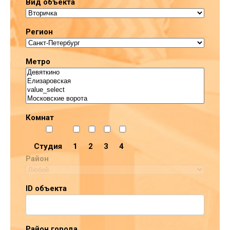
Вид объекта
Регион
Метро
Комнат
Студия
1
2
3
4
Район
ID объекта
Район города