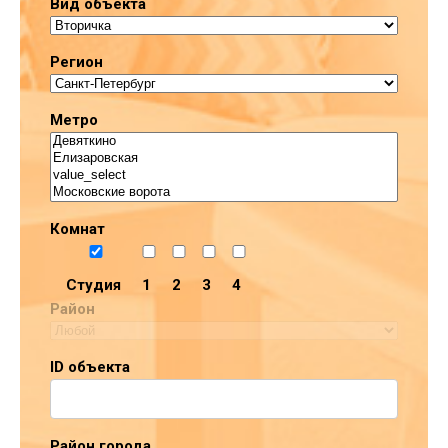
Вид объекта
Регион
Метро
Комнат
Студия
1
2
3
4
Район
ID объекта
Район города