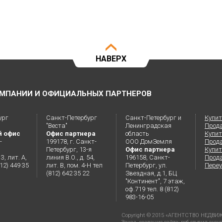
НАВЕРХ
МПАНИИ И ОФИЦИАЛЬНЫХ ПАРТНЕРОВ
ург
Санкт-Петербург
Санкт-Петербург и
Купит
"Веста"
Ленинградская
Прод
й офис
Офис партнера
область
Купит
-
199178, г. Санкт-
ООО ДомЗемля
Прод
Петербург, 13-я
Офис партнера
Купит
3, лит. А,
линия В.О., д. 54,
196158, Санкт-
Прода
812) 449 35
лит. В, пом. 4-Н тел
Петербург, ул.
Переу
(812) 642 35 22
Звездная, д.1, БЦ
"Континент", 7 этаж,
оф.719 тел. 8 (812)
983-16-05
Copyright © 2015 «АГЕНТСТВО НЕД