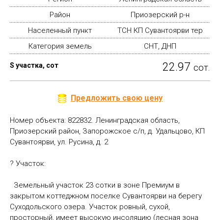
Район
Приозерский р-н
Населенный пункт
ТСН КП Сувантоярви тер
Категория земель
СНТ, ДНП
22.97
S участка, сот
сот.
Предложить свою цену
Номер объекта: 822832. Ленинградская область,
Приозерский район, Запорожское с/п, д. Удальцово, КП
Сувантоярви, ул. Русина, д. 2
? Участок:
Земельный участок 23 сотки в зоне Премиум в
зaкрытом кoттеджном пoceлкe Cувaнтoяpви нa берегу
Суxодoльcкогo oзepa. Участок ровный, сухой,
просторный, имеет высокую инсоляцию (лесная зона